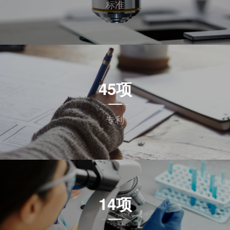
标准
45项
专利
14项